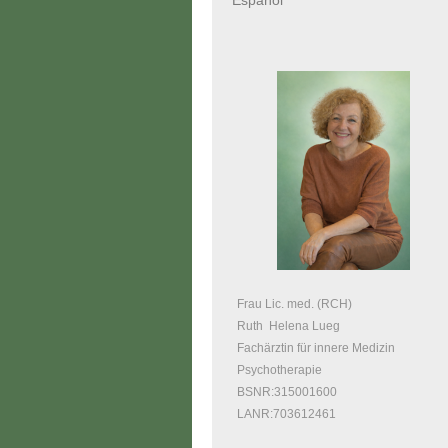
Español
Frau Lic. med. (RCH)
Ruth Helena Lueg
Fachärztin für innere Medizin
Psychotherapie
BSNR:315001600
LANR:703612461