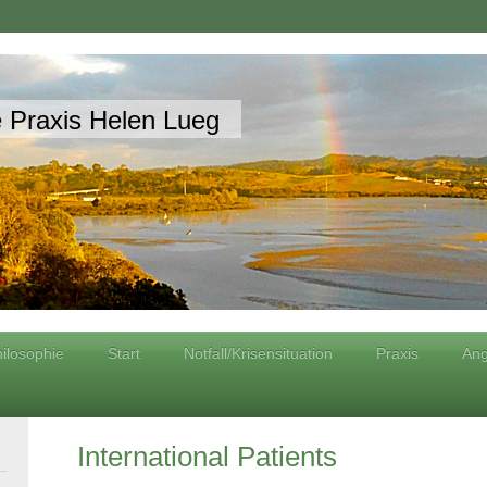
 Praxis Helen Lueg
hilosophie
Start
Notfall/Krisensituation
Praxis
Ang
International Patients