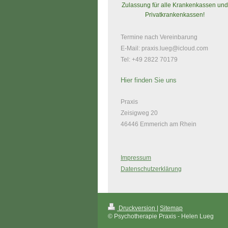
Zulassung für alle Krankenkassen und
Privatkrankenkassen!
Termine nach Vereinbarung
E-Mail:
praxis.lueg@icloud.com
Tel: +49 2822 70179
Hier finden Sie uns
Praxis
Zeisigweg 20
46446 Emmerich am Rhein
Impressum
Datenschutzerklärung
Druckversion
|
Sitemap
© Psychotherapie Praxis - Helen Lueg