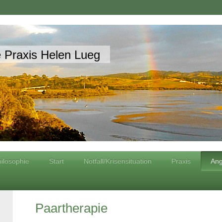
 Praxis Helen Lueg
hilosophie
Start
Notfall/Krisensituation
Praxis
Ang
Paartherapie