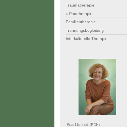
Traumatherapie
Paartherapie
Familientherapie
Trennungsbegleitung
Interkulturelle Therapie
Frau Lic. med. (RCH)