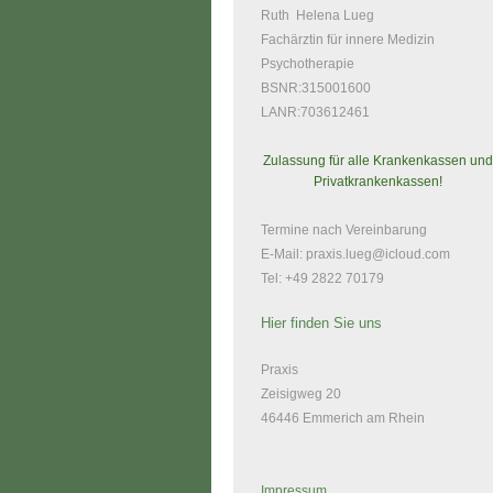
Ruth Helena Lueg
Fachärztin für innere Medizin
Psychotherapie
BSNR:315001600
LANR:703612461
Zulassung für alle Krankenkassen und
Privatkrankenkassen!
Termine nach Vereinbarung
E-Mail:
praxis.lueg@icloud.com
Tel: +49 2822 70179
Hier finden Sie uns
Praxis
Zeisigweg 20
46446 Emmerich am Rhein
Impressum