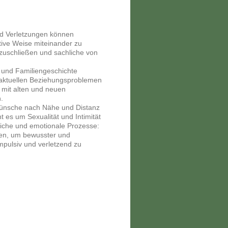
nd Verletzungen können
tive Weise miteinander zu
zuschließen und sachliche von
t und Familiengeschichte
aktuellen Beziehungsproblemen
 mit alten und neuen
.
 Wünsche nach Nähe und Distanz
t es um Sexualität und Intimität
liche und emotionale Prozesse:
nen, um bewusster und
mpulsiv und verletzend zu