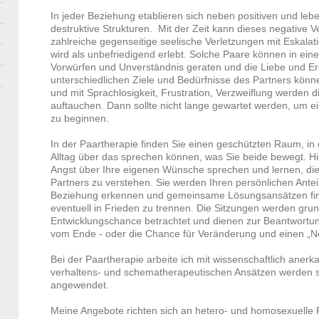
In jeder Beziehung etablieren sich neben positiven und l
destruktive Strukturen. Mit der Zeit kann dieses negative 
zahlreiche gegenseitige seelische Verletzungen mit Eskala
wird als unbefriedigend erlebt. Solche Paare können in ein
Vorwürfen und Unverständnis geraten und die Liebe und Ero
unterschiedlichen Ziele und Bedürfnisse des Partners könn
und mit Sprachlosigkeit, Frustration, Verzweiflung werden
auftauchen. Dann sollte nicht lange gewartet werden, um ei
zu beginnen.
In der Paartherapie finden Sie einen geschützten Raum, in
Alltag über das sprechen können, was Sie beide bewegt. H
Angst über Ihre eigenen Wünsche sprechen und lernen, di
Partners zu verstehen. Sie werden Ihren persönlichen Antei
Beziehung erkennen und gemeinsame Lösungsansätzen find
eventuell in Frieden zu trennen. Die Sitzungen werden grun
Entwicklungschance betrachtet und dienen zur Beantwortun
vom Ende - oder die Chance für Veränderung und einen „
Bei der Paartherapie arbeite ich mit wissenschaftlich ane
verhaltens- und schematherapeutischen Ansätzen werden 
angewendet.
Meine Angebote richten sich an hetero- und homosexuelle 