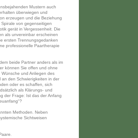
ebensbejahenden Mustern auch
Verhalten überwiegen und
tion erzeugen und die Beziehung
e Spirale von gegenseitigen
tik gerät in Vergessenheit. Die
en als unvereinbar erscheinen
 die ersten Trennungsgedanken
ne professionelle Paartherapie
 dem beide Partner anders als im
ier können Sie offen und ohne
e Wünsche und Anliegen des
l an den Schwierigkeiten in der
en oder es schaffen, sich
dsätzlich als Klärungs- und
g der Frage: Ist das der Anfang
Neuanfang“?
rkannten Methoden. Neben
systemische Sichtweisen
Paare.